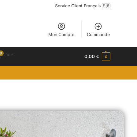
Service Client Français 🇫🇷
Mon Compte
Commande
0
0,00
€
0,00
€
0