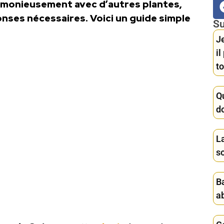
rmonieusement avec d’autres plantes,
onses nécessaires. Voici un guide simple
Su
Je
i
to
Q
d
La
s
B
ab