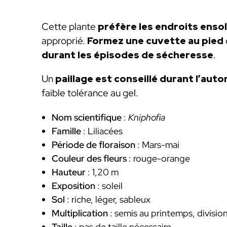
Cette plante
préfère les endroits ensol
approprié.
Formez une cuvette au pied
durant les épisodes de sécheresse
.
Un
paillage est conseillé durant l’aut
faible tolérance au gel.
Nom scientifique
:
Kniphofia
Famille
: Liliacées
Période de floraison
: Mars-mai
Couleur des fleurs
: rouge-orange
Hauteur
: 1,20 m
Exposition
: soleil
Sol
: riche, léger, sableux
Multiplication
: semis au printemps, divisio
Taille
: pas de taille nécessaire