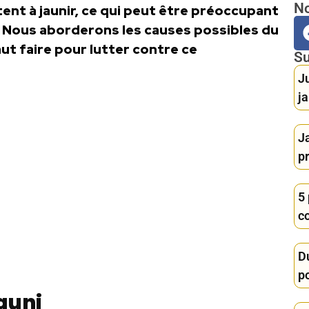
No
ttent à jaunir, ce qui peut être préoccupant
. Nous aborderons les causes possibles du
aut faire pour lutter contre ce
Su
Ju
j
J
pr
5
co
Du
p
auni