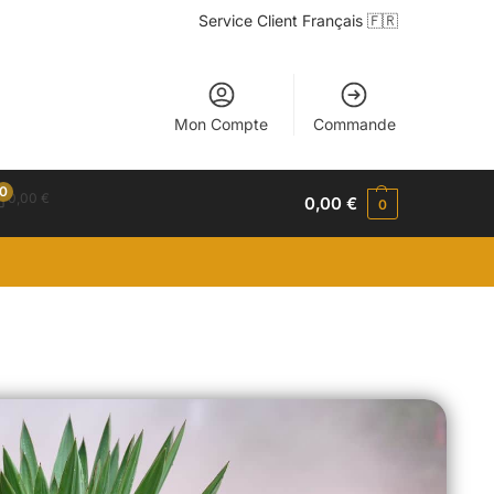
Service Client Français 🇫🇷
Mon Compte
Commande
0
0,00
€
0,00
€
0