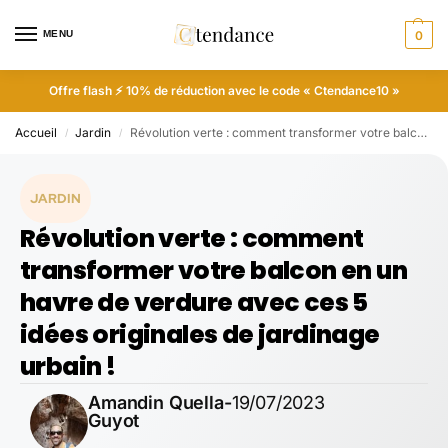
MENU
0
Offre flash ⚡ 10% de réduction avec le code « Ctendance10 »
Accueil
Jardin
Révolution verte : comment transformer votre balcon en un havre de verdure avec ces 5 idées originales de jardinage urbain !
/
/
JARDIN
Révolution verte : comment
transformer votre balcon en un
havre de verdure avec ces 5
idées originales de jardinage
urbain !
Amandin Quella-
19/07/2023
Guyot