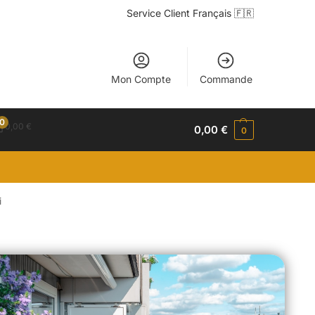
Service Client Français 🇫🇷
Mon Compte
Commande
0
0,00
€
0,00
€
0
i