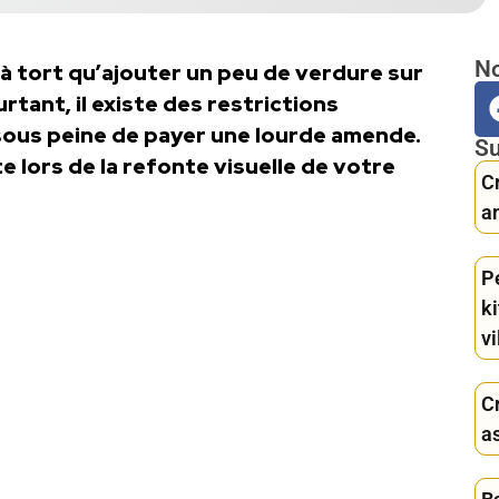
No
à tort qu’ajouter un peu de verdure sur
tant, il existe des restrictions
 sous peine de payer une lourde amende.
Su
 lors de la refonte visuelle de votre
Cr
a
P
ki
vi
C
a