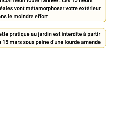
lcon fleuri toute l’année : ces 15 fleurs
déales vont métamorphoser votre extérieur
ns le moindre effort
tte pratique au jardin est interdite à partir
u 15 mars sous peine d’une lourde amende