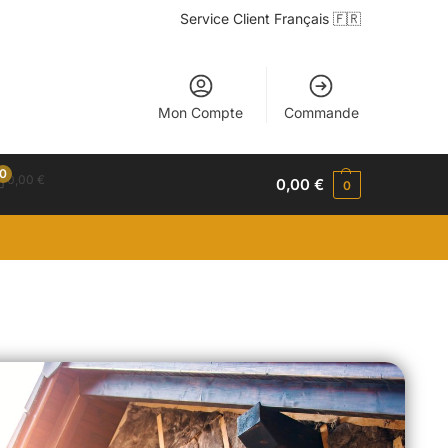
Service Client Français 🇫🇷
Mon Compte
Commande
0
0,00
€
0,00
€
0