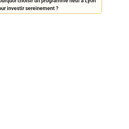
ourquoi choisir un programme neuf à Lyon
our investir sereinement ?