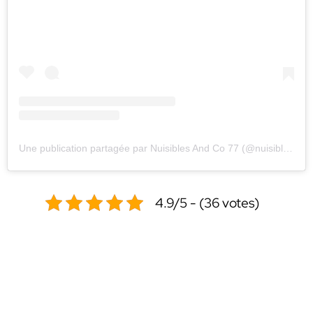
Une publication partagée par Nuisibles And Co 77 (@nuisiblesandco77)
4.9/5 - (36 votes)