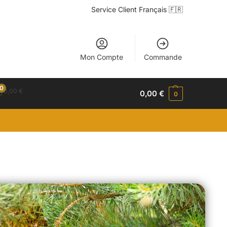
Service Client Français 🇫🇷
Mon Compte
Commande
0
0,00
€
0,00
€
0