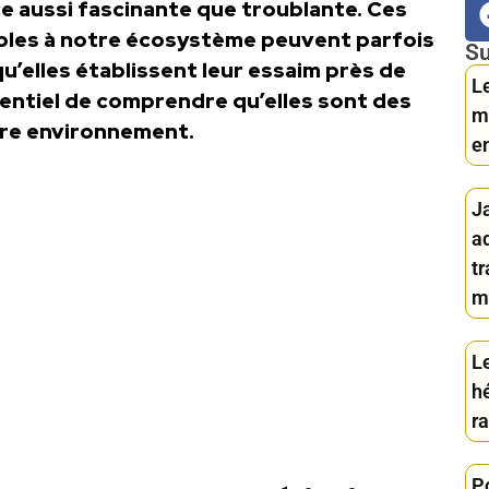
e aussi fascinante que troublante. Ces
ables à notre écosystème peuvent parfois
Su
qu’elles établissent leur essaim près de
L
sentiel de comprendre qu’elles sont des
m
tre environnement.
e
Ja
a
t
m
Le
h
r
Po