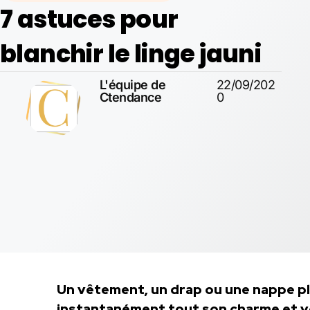
7 astuces pour
blanchir le linge jauni
L'équipe de
22/09/202
Ctendance
0
Un vêtement, un drap ou une nappe pl
instantanément tout son charme et vou