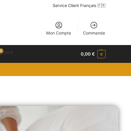
Service Client Français 🇫🇷
Mon Compte
Commande
0
0,00
€
0,00
€
0