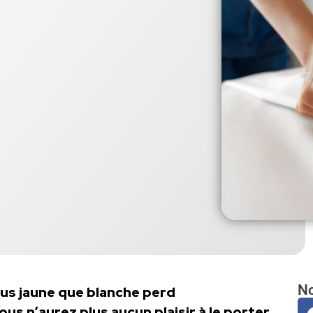
No
us jaune que blanche perd
s n’aurez plus aucun plaisir à le porter.