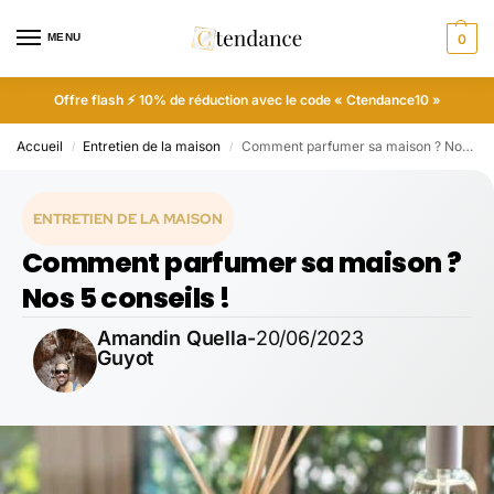
MENU
0
Offre flash ⚡ 10% de réduction avec le code « Ctendance10 »
Accueil
Entretien de la maison
Comment parfumer sa maison ? Nos 5 conseils !
/
/
ENTRETIEN DE LA MAISON
Comment parfumer sa maison ?
Nos 5 conseils !
Amandin Quella-
20/06/2023
Guyot