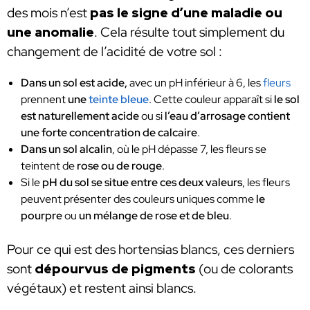
des mois n’est
pas le signe d’une maladie ou
une anomalie
. Cela résulte tout simplement du
changement de l’acidité de votre sol :
Dans un sol est acide,
avec un pH inférieur à 6, les
fleurs
prennent
une
teinte bleue
. Cette couleur apparaît si
le sol
est naturellement acide
ou si
l’eau d’arrosage contient
une forte concentration de calcaire
.
Dans un sol alcalin
, où le pH dépasse 7, les fleurs se
teintent de
rose ou de rouge
.
Si le
pH du sol se situe entre ces deux valeurs
, les fleurs
peuvent présenter des couleurs uniques comme
le
pourpre
ou
un mélange de rose et de bleu
.
Pour ce qui est des hortensias blancs, ces derniers
sont
dépourvus de pigments
(ou de colorants
végétaux) et restent ainsi blancs.