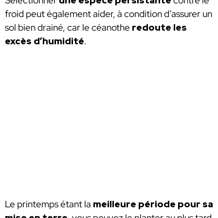
Sélectionner
une espèce persistante
contre le
froid peut également aider, à condition d’assurer un
sol bien drainé, car le céanothe
redoute les
excès d’humidité
.
Le printemps étant la
meilleure période
pour sa
mise en terre
, vous pouvez le planter au plus tard