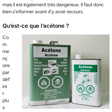
mais il est également très dangereux. Il faut donc
bien s’informer avant d’y avoir recours.
Qu’est-ce que l’acétone ?
Co
m
me
nç
ons
par
déf
ini
r
plu
s