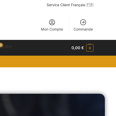
Service Client Français 🇫🇷
Mon Compte
Commande
0
0,00
€
0,00
€
0