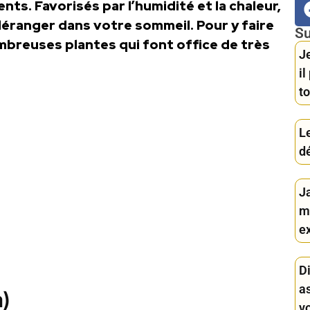
ts. Favorisés par l’humidité et la chaleur,
éranger dans votre sommeil. Pour y faire
Su
ombreuses plantes qui font office de très
Je
i
to
Le
d
J
m
ex
D
a
a)
v