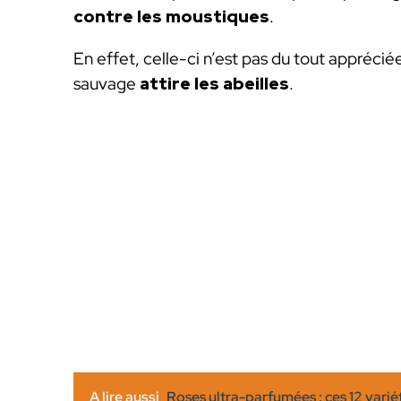
contre les moustiques
.
En effet, celle-ci n’est pas du tout appréci
sauvage
attire les abeilles
.
A lire aussi
Roses ultra-parfumées : ces 12 varié