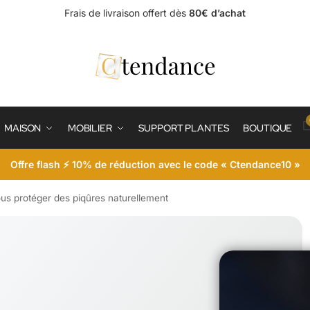
Frais de livraison offert dès
80€ d’achat
MAISON
MOBILIER
SUPPORT PLANTES
BOUTIQUE
Offre flash ⚡ 10% de réduction avec le code « Ctendance10 »
us protéger des piqûres naturellement