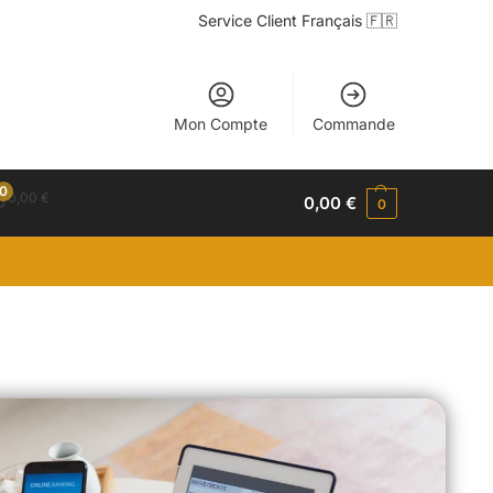
Service Client Français 🇫🇷
Mon Compte
Commande
0
0,00
€
0,00
€
0