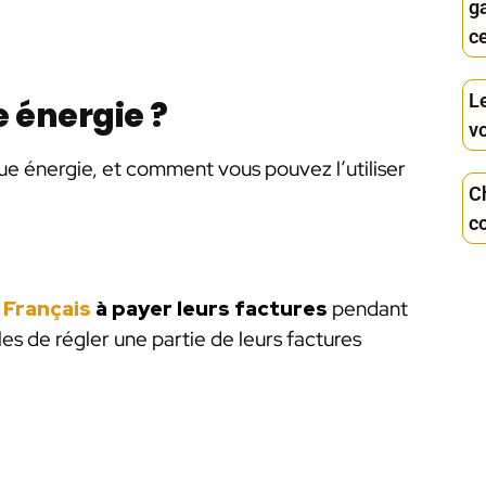
g
c
Le
 énergie ?
v
ue énergie, et comment vous pouvez l’utiliser
C
c
s Français
à payer leurs factures
pendant
ibles de régler une partie de leurs factures