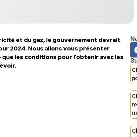
No
ricité et du gaz, le gouvernement devrait
our 2024. Nous allons vous présenter
 que les conditions pour l’obtenir avec les
Su
évoir.
Ch
p
C
re
m
C