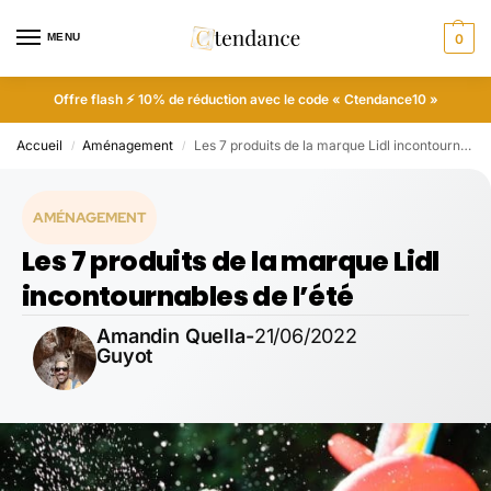
MENU
0
Offre flash ⚡ 10% de réduction avec le code « Ctendance10 »
Accueil
Aménagement
Les 7 produits de la marque Lidl incontournables de l’été
/
/
AMÉNAGEMENT
Les 7 produits de la marque Lidl
incontournables de l’été
Amandin Quella-
21/06/2022
Guyot