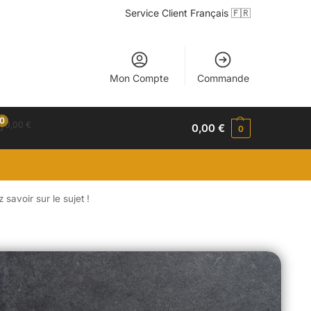
Service Client Français 🇫🇷
Mon Compte
Commande
0
0,00
€
0,00
€
0
savoir sur le sujet !