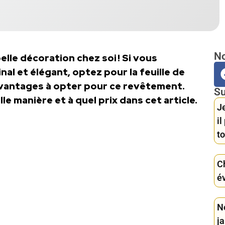
No
elle décoration chez soi ! Si vous
al et élégant, optez pour la feuille de
 avantages à opter pour ce revêtement.
Su
le manière et à quel prix dans cet article.
Je
i
to
C
év
Ne
ja