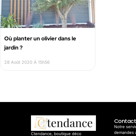
Où planter un olivier dans le
jardin ?
28 Août 2020 À 15h56
Contac
Notre servic
demandes 
Ctendance, boutique déco