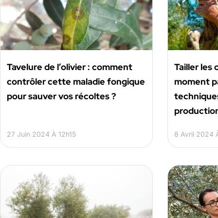
Tavelure de l’olivier : comment
Tailler les 
contrôler cette maladie fongique
moment par
pour sauver vos récoltes ?
techniques
production
27 Juin 2024 À 12h15
8 Avril 2024