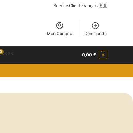
Service Client Français 🇫🇷
Mon Compte
Commande
0
0,00
€
0,00
€
0