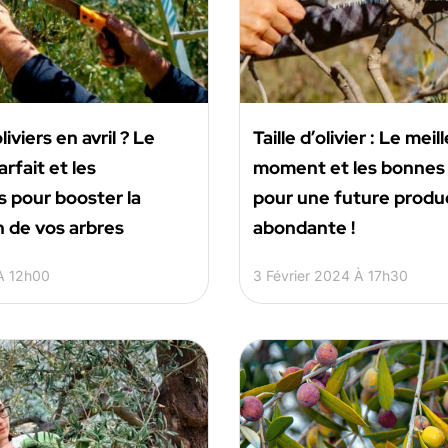
oliviers en avril ? Le
Taille d’olivier : Le meil
fait et les
moment et les bonne
 pour booster la
pour une future produ
 de vos arbres
abondante !
 À 12h00
3 Février 2024 À 17h30