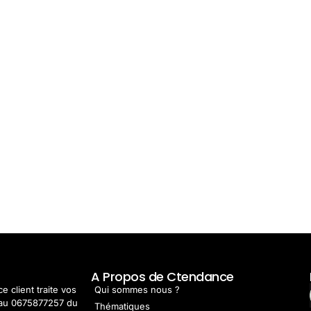
t
A Propos de Ctendance
e client traite vos
Qui sommes nous ?
au 0675877257 du
Thématiques