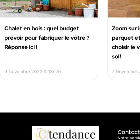
Chalet en bois : quel budget
Zoom sur l
prévoir pour fabriquer le vôtre ?
parquet e
Réponse ici !
choisir le 
sol !
9 Novembre 2022 À 13h26
7 Novembre 
Contac
Notre servic