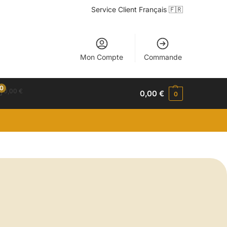
Service Client Français 🇫🇷
Mon Compte
Commande
0
0,00
€
0,00
€
0