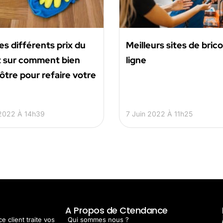
es différents prix du
Meilleurs sites de bric
t sur comment bien
ligne
vôtre pour refaire votre
2022 À 14h39
7 Juin 2022 À 11h25
t
A Propos de Ctendance
e client traite vos
Qui sommes nous ?