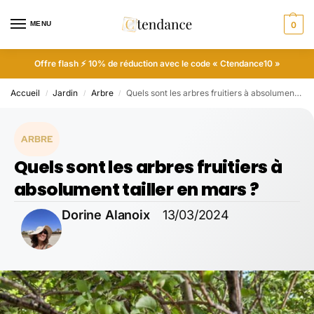
MENU
0
Offre flash ⚡ 10% de réduction avec le code « Ctendance10 »
Accueil
Jardin
Arbre
Quels sont les arbres fruitiers à absolument tailler en mars ?
/
/
/
ARBRE
Quels sont les arbres fruitiers à
absolument tailler en mars ?
Dorine Alanoix
13/03/2024