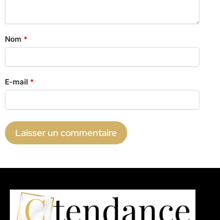
Nom
*
E-mail
*