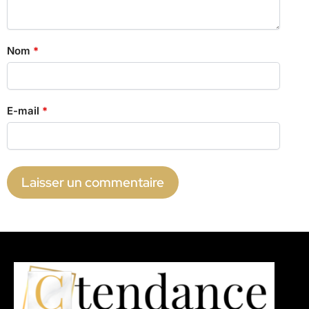
Nom
*
E-mail
*