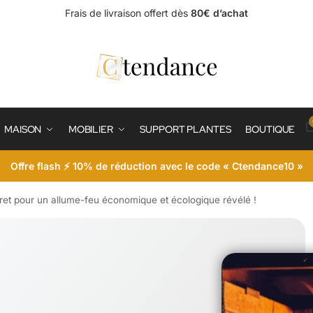
Frais de livraison offert dès
80€ d’achat
MAISON
MOBILIER
SUPPORT PLANTES
BOUTIQUE
Offre flash ⚡ 10% de réduction avec le code « Ctendance10 »
cret pour un allume-feu économique et écologique révélé !