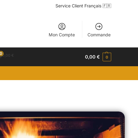
Service Client Français 🇫🇷
Mon Compte
Commande
0
0,00
€
0,00
€
0