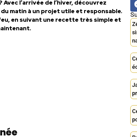
? Avec l’arrivée de l’hiver, découvrez
du matin à un projet utile et responsable.
Su
feu, en suivant une recette très simple et
Zé
maintenant.
s
n
C
é
J
pr
C
po
inée