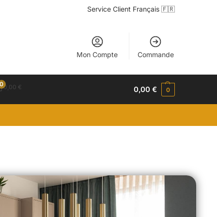
Service Client Français 🇫🇷
Mon Compte
Commande
0
0,00
€
0,00
€
0