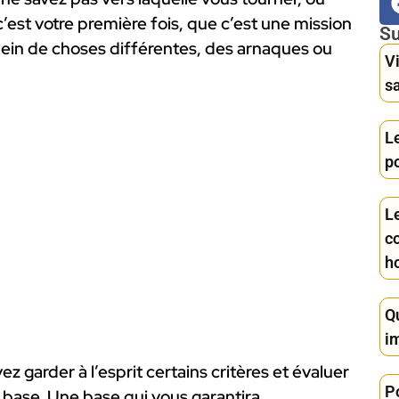
 c’est votre première fois, que c’est une mission
Su
lein de choses différentes, des arnaques ou
Vi
s
Le
p
Le
c
h
Q
i
z garder à l’esprit certains critères et évaluer
P
 base. Une base qui vous garantira