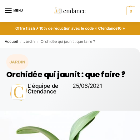
MENU
0
Offre flash ⚡ 10% de réduction avec le code « Ctendance10 »
Accueil
Jardin
Orchidée qui jaunit : que faire ?
/
/
JARDIN
Orchidée qui jaunit : que faire ?
L'équipe de
25/06/2021
Ctendance