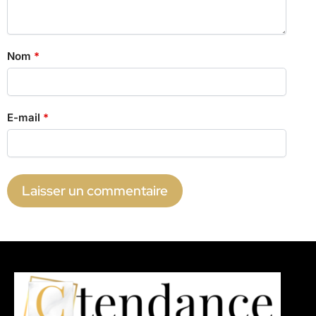
Nom
*
E-mail
*