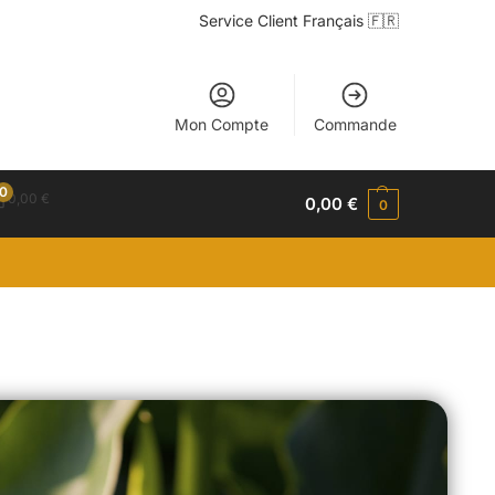
Service Client Français 🇫🇷
Mon Compte
Commande
0
0,00
€
0,00
€
0