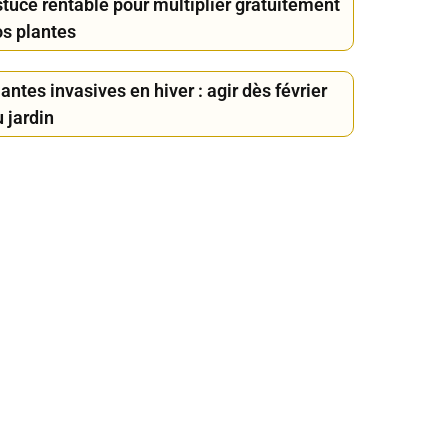
stuce rentable pour multiplier gratuitement
os plantes
antes invasives en hiver : agir dès février
 jardin