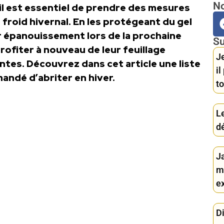
No
 il est essentiel de prendre des mesures
 froid hivernal. En les protégeant du gel
ur épanouissement lors de la prochaine
Su
rofiter à nouveau de leur feuillage
Je
antes. Découvrez dans cet article une liste
i
andé d’abriter en hiver.
to
Le
d
J
m
ex
D