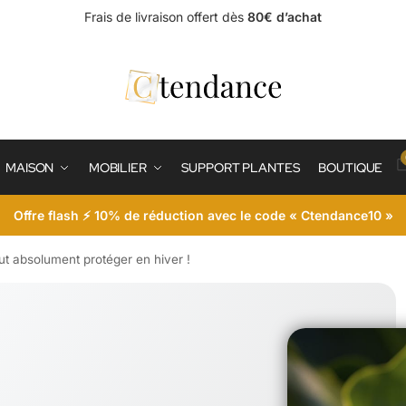
Frais de livraison offert dès
80€ d’achat
MAISON
MOBILIER
SUPPORT PLANTES
BOUTIQUE
Offre flash ⚡ 10% de réduction avec le code « Ctendance10 »
faut absolument protéger en hiver !