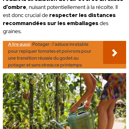
d’ombre
, nuisant potentiellement à la récolte. Il
est donc crucial de
respecter les distances
recommandées sur les emballages
des
graines.
A lire aussi
Potager : l’astuce inratable
pour repiquer tomates et poivrons pour
une transition réussie du godet au
potager et sans stress ce printemps