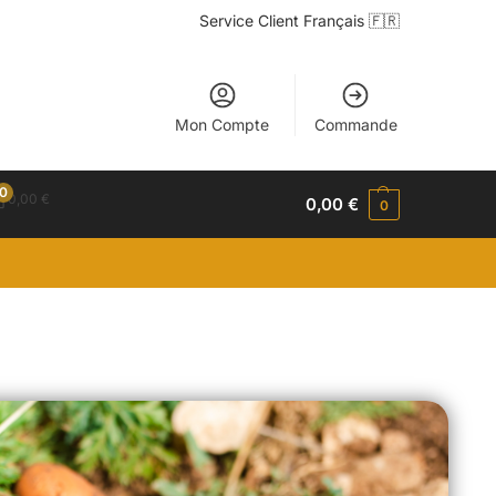
Service Client Français 🇫🇷
Mon Compte
Commande
0
0,00
€
0,00
€
0