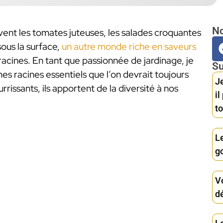
No
ent les tomates juteuses, les salades croquantes
sous la surface,
un autre monde riche en saveurs
racines. En tant que passionnée de jardinage, je
Su
es racines essentiels que l’on devrait toujours
Je
rrissants, ils apportent de la diversité à nos
i
to
L
g
Vo
d