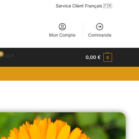
Service Client Français 🇫🇷
Mon Compte
Commande
0
0,00
€
0,00
€
0