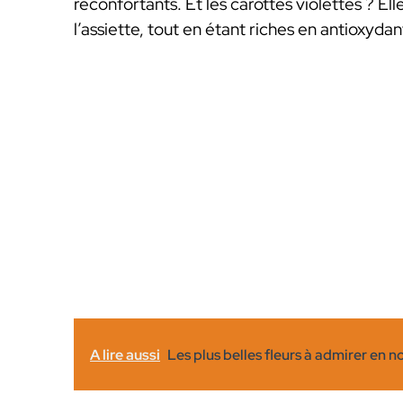
réconfortants. Et les carottes violettes ? E
l’assiette, tout en étant riches en antioxydan
A lire aussi
Les plus belles fleurs à admirer en 