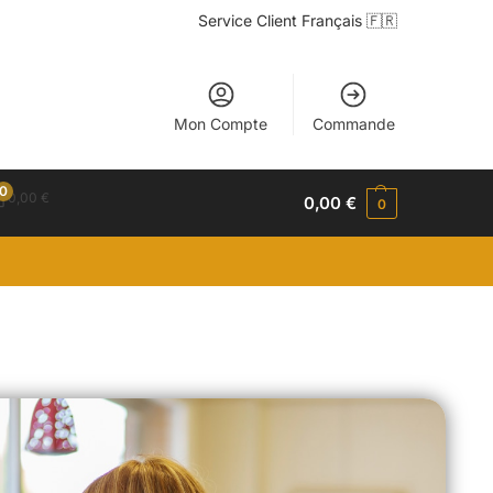
Service Client Français 🇫🇷
Mon Compte
Commande
0
0,00
€
0,00
€
0