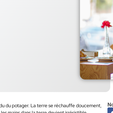
No
endu du potager. La terre se réchauffe doucement,
les mains dans la terre devient irrésistible.