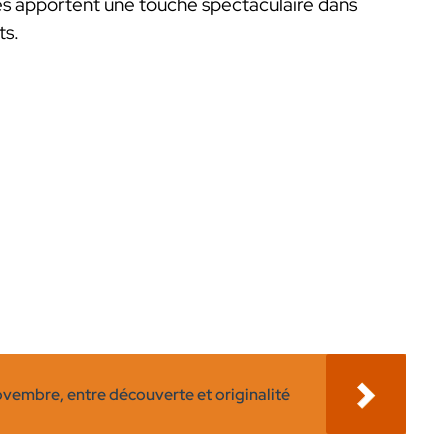
lles apportent une touche spectaculaire dans
ts.
novembre, entre découverte et originalité