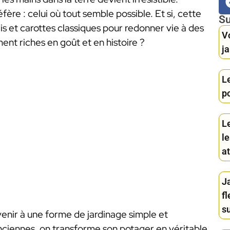
ère : celui où tout semble possible. Et si, cette
Su
s et carottes classiques pour redonner vie à des
V
ent riches en goût et en histoire ?
ja
Le
po
L
le
a
Ja
fl
s
venir à une forme de jardinage simple et
anciennes, on transforme son potager en véritable