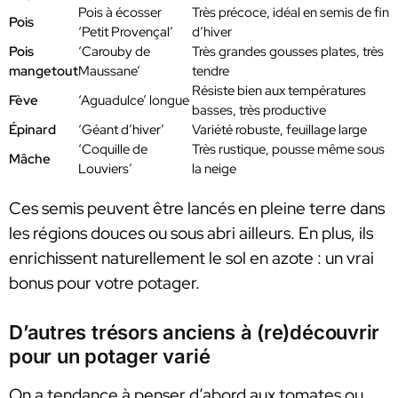
Pois à écosser
Très précoce, idéal en semis de fin
Pois
‘Petit Provençal’
d’hiver
Pois
‘Carouby de
Très grandes gousses plates, très
mangetout
Maussane’
tendre
Résiste bien aux températures
Fève
‘Aguadulce’ longue
basses, très productive
Épinard
‘Géant d’hiver’
Variété robuste, feuillage large
‘Coquille de
Très rustique, pousse même sous
Mâche
Louviers’
la neige
Ces semis peuvent être lancés en pleine terre dans
les régions douces ou sous abri ailleurs. En plus, ils
enrichissent naturellement le sol en azote : un vrai
bonus pour votre potager.
D’autres trésors anciens à (re)découvrir
pour un potager varié
On a tendance à penser d’abord aux tomates ou