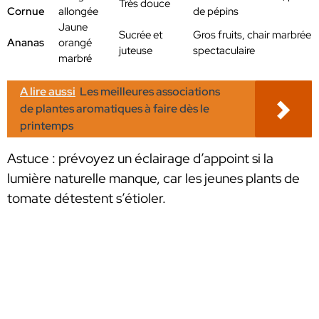
Très douce
Cornue
allongée
de pépins
Jaune
Sucrée et
Gros fruits, chair marbrée
Ananas
orangé
juteuse
spectaculaire
marbré
A lire aussi
Les meilleures associations
de plantes aromatiques à faire dès le
printemps
Astuce : prévoyez un éclairage d’appoint si la
lumière naturelle manque, car les jeunes plants de
tomate détestent s’étioler.