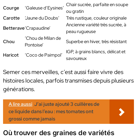
Chair sucrée, parfaite en soupe
Courge
‘Galeuse d’Eysines’
ou gratin
Carotte
‘Jaune du Doubs’
Très rustique, couleur originale
Ancienne variété très sucrée, à
Betterave
‘Crapaudine’
peau rugueuse
‘Chou de Milan de
Chou
Superbe en hiver, très résistant
Pontoise’
IGP, à grains blancs, délicat et
Haricot
‘Coco de Paimpol’
savoureux
Semer ces merveilles, c’est aussi faire vivre des
histoires locales, parfois transmises depuis plusieurs
générations.
A lire aussi
J’ai juste ajouté 3 cuillères de
ce liquide dans l’eau : mes tomates ont
grossi comme jamais
Où trouver des graines de variétés