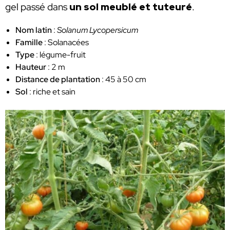
gel passé dans
un sol meublé et tuteuré
.
Nom latin
:
Solanum Lycopersicum
Famille
: Solanacées
Type
: légume-fruit
Hauteur
: 2 m
Distance de plantation
: 45 à 50 cm
Sol
: riche et sain