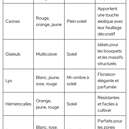
Apportent
une touche
Rouge,
Cannas
Plein soleil
exotique avec
orange, jaune
leur feuillage
décoratif
Idéals pour
les bouquets
Glaïeuls
Multicolore
Soleil
et les massifs
structurés
Floraison
Blanc, jaune,
Mi-ombre à
Lys
élégante et
rose, rouge
soleil
parfumée
Résistantes
Orange,
Hémérocalles
Soleil
et faciles à
jaune, rouge
cultiver
Parfaits pour
Blanc, rose,
les zones