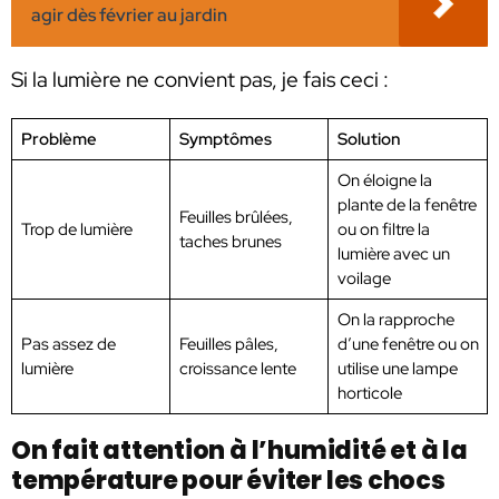
agir dès février au jardin
Si la lumière ne convient pas, je fais ceci :
Problème
Symptômes
Solution
On éloigne la
plante de la fenêtre
Feuilles brûlées,
Trop de lumière
ou on filtre la
taches brunes
lumière avec un
voilage
On la rapproche
Pas assez de
Feuilles pâles,
d’une fenêtre ou on
lumière
croissance lente
utilise une lampe
horticole
On fait attention à l’humidité et à la
température pour éviter les chocs