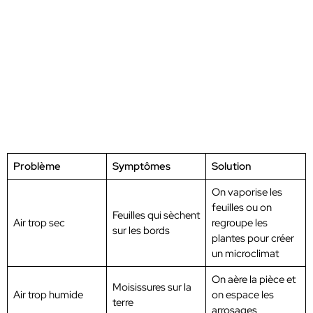
Problème
Symptômes
Solution
On vaporise les
feuilles ou on
Feuilles qui sèchent
Air trop sec
regroupe les
sur les bords
plantes pour créer
un microclimat
On aère la pièce et
Moisissures sur la
Air trop humide
on espace les
terre
arrosages