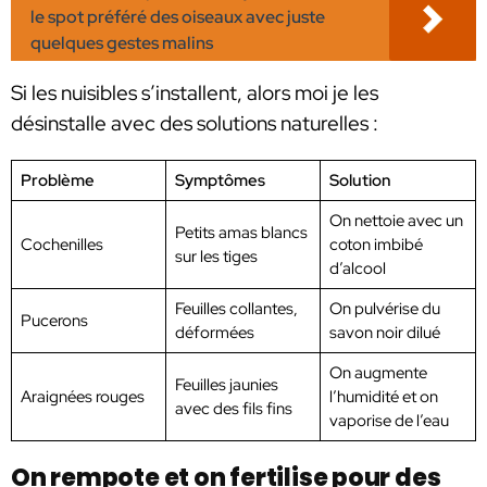
le spot préféré des oiseaux avec juste
quelques gestes malins
Si les nuisibles s’installent, alors moi je les
désinstalle avec des solutions naturelles :
Problème
Symptômes
Solution
On nettoie avec un
Petits amas blancs
Cochenilles
coton imbibé
sur les tiges
d’alcool
Feuilles collantes,
On pulvérise du
Pucerons
déformées
savon noir dilué
On augmente
Feuilles jaunies
Araignées rouges
l’humidité et on
avec des fils fins
vaporise de l’eau
On rempote et on fertilise pour des