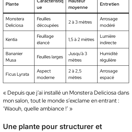
Caractéristiq
Hauteur
Plante
Entretien
ue
moyenne
Monstera
Feuilles
Arrosage
2 à 3 mètres
Deliciosa
découpées
modéré
Feuillage
Lumière
Kentia
1,5 à 2 mètres
élancé
indirecte
Bananier
Jusqu’à 3
Humidité
Feuilles larges
Musa
mètres
régulière
Aspect
2 à 2,5
Arrosage
Ficus Lyrata
moderne
mètres
espacé
« Depuis que j’ai installé un Monstera Deliciosa dans
mon salon, tout le monde s’exclame en entrant :
‘Waouh, quelle ambiance !’ »
Une plante pour structurer et