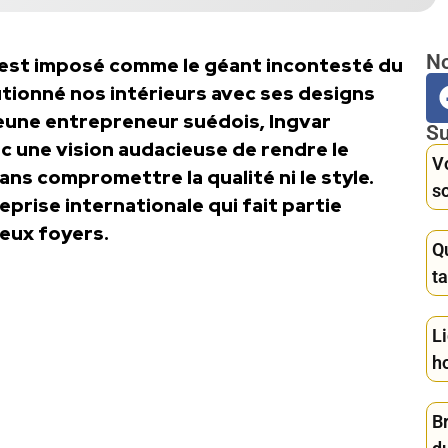
No
 s’est imposé comme le géant incontesté du
lutionné nos intérieurs avec ses designs
jeune entrepreneur suédois, Ingvar
Su
c une vision audacieuse de rendre le
V
ans compromettre la qualité ni le style.
s
prise internationale qui fait partie
eux foyers.
Q
t
L
ho
Br