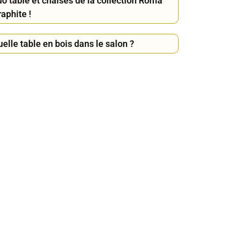
uo table et chaises de la collection Roma
aphite !
elle table en bois dans le salon ?