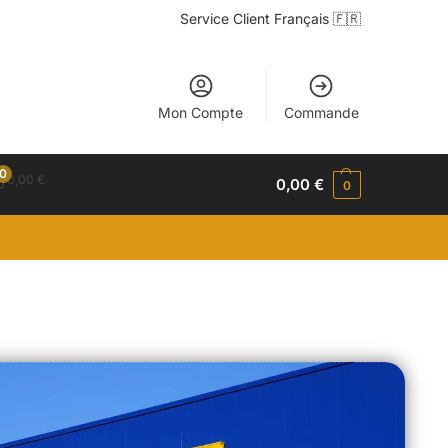
Service Client Français 🇫🇷
Mon Compte
Commande
0
0,00
€
0,00
€
0