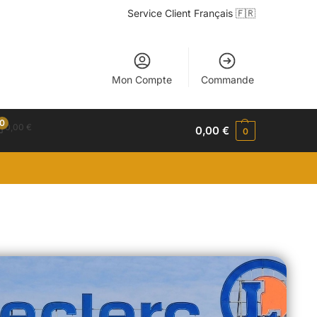
Service Client Français 🇫🇷
Mon Compte
Commande
0
0,00
€
0,00
€
0