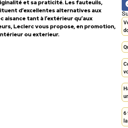
ginalité et sa praticité. Les fauteuils,
tuent d’excellentes alternatives aux
Su
 aisance tant à l’extérieur qu’aux
Vo
leurs, Leclerc vous propose, en promotion,
d
intérieur ou exterieur.
Q
C
vo
H
u
6
la