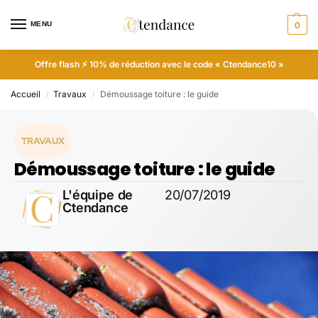
MENU
0
Offre flash ⚡ 10% de réduction avec le code « Ctendance10 »
Accueil
Travaux
Démoussage toiture : le guide
/
/
TRAVAUX
Démoussage toiture : le guide
L'équipe de
20/07/2019
Ctendance