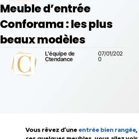
Meuble d’entrée
Conforama : les plus
beaux modèles
L'équipe de
07/01/202
Ctendance
0
Vous rêvez d’une
entrée bien rangée
,
ces quelques meubles, vous allez voir