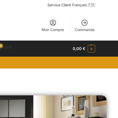
Service Client Français 🇫🇷
Mon Compte
Commande
0
0,00
€
0,00
€
0