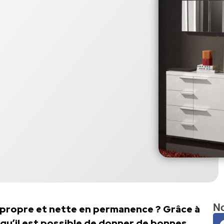
No
 propre et nette en permanence ? Grâce à
 qu’il est possible de donner de bonnes