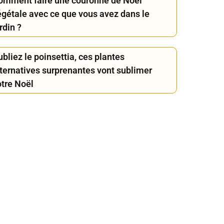
omment faire une couronne de Noël
égétale avec ce que vous avez dans le
rdin ?
bliez le poinsettia, ces plantes
lternatives surprenantes vont sublimer
otre Noël