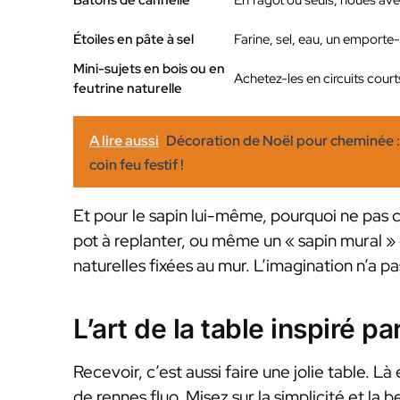
Bâtons de cannelle
En fagot ou seuls, noués avec
Étoiles en pâte à sel
Farine, sel, eau, un emporte
Mini-sujets en bois ou en
Achetez-les en circuits cou
feutrine naturelle
A lire aussi
Décoration de Noël pour cheminée : 
coin feu festif !
Et pour le sapin lui-même, pourquoi ne pas c
pot à replanter, ou même un « sapin mural » 
naturelles fixées au mur. L’imagination n’a pas
L’art de la table inspiré pa
Recevoir, c’est aussi faire une jolie table. L
de rennes fluo. Misez sur la simplicité et la 