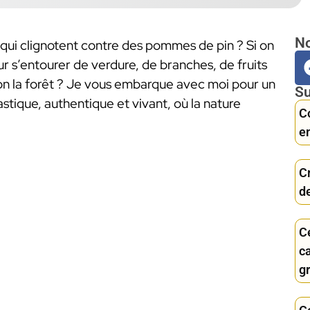
No
s qui clignotent contre des pommes de pin ? Si on
our s’entourer de verdure, de branches, de fruits
on la forêt ? Je vous embarque avec moi pour un
Su
stique, authentique et vivant, où la nature
C
e
C
d
Ce
ca
g