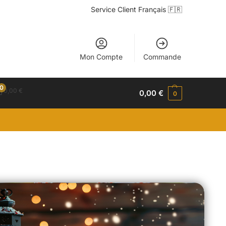
Service Client Français 🇫🇷
Mon Compte
Commande
0
0,00
€
0,00
€
0