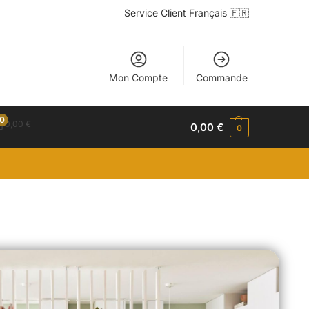
Service Client Français 🇫🇷
Mon Compte
Commande
0
0,00
€
0,00
€
0