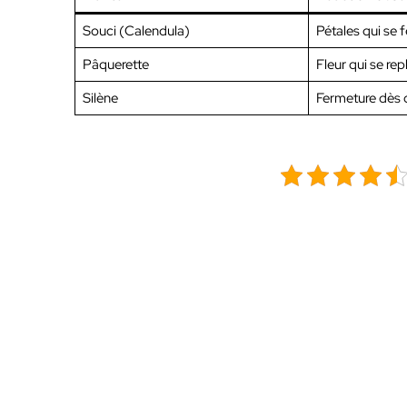
Souci (Calendula)
Pétales qui se 
Pâquerette
Fleur qui se repl
Silène
Fermeture dès c