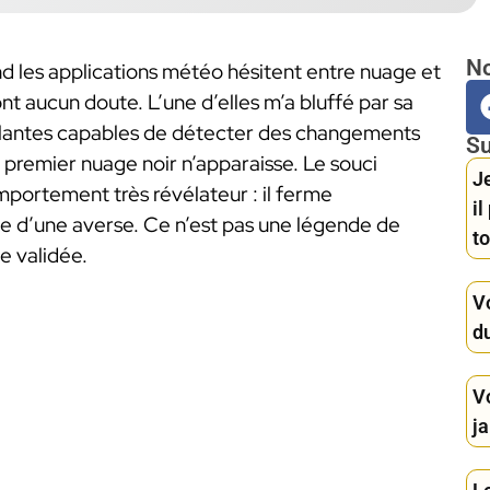
No
uand les applications météo hésitent entre nuage et
ont aucun doute. L’une d’elles m’a bluffé par sa
de plantes capables de détecter des changements
Su
 premier nuage noir n’apparaisse. Le souci
Je
omportement très révélateur : il ferme
i
e d’une averse. Ce n’est pas une légende de
to
e validée.
Vo
du
V
ja