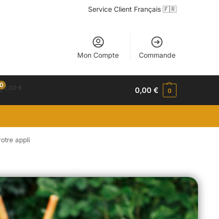
Service Client Français 🇫🇷
Mon Compte
Commande
0
0,00
€
0,00
€
0
otre appli