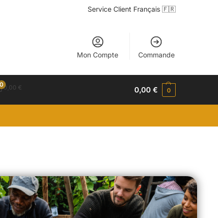
Service Client Français 🇫🇷
Mon Compte
Commande
0
0,00
€
0,00
€
0