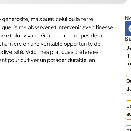
No
générosité, mais aussi celui où la terre
que j’aime observer et intervenir avec finesse
che et plus vivant. Grâce aux principes de la
Su
charnière en une véritable opportunité de
Je
iodiversité. Voici mes pratiques préférées,
i
ant pour cultiver un potager durable, en
to
Q
d
La
s