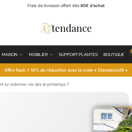
Frais de livraison offert dès
80€ d’achat
MAISON
MOBILIER
SUPPORT PLANTES
BOUTIQUE
Offre flash ⚡ 10% de réduction avec le code « Ctendance10 »
t lui redonner vie dès le printemps ?