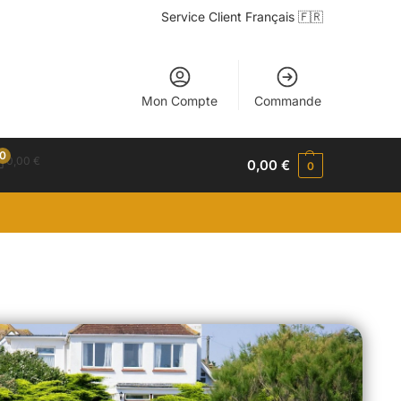
Service Client Français 🇫🇷
Mon Compte
Commande
0
0,00
€
0,00
€
0