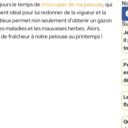
No
ujours le temps de
m’occuper de ma pelouse
, qui
ent idéal pour lui redonner de la vigueur et la
utieux permet non seulement d’obtenir un gazon
Su
es maladies et les mauvaises herbes. Alors,
Je
 fraîcheur à notre pelouse au printemps !
i
to
Pe
es
d
L
fl
Q