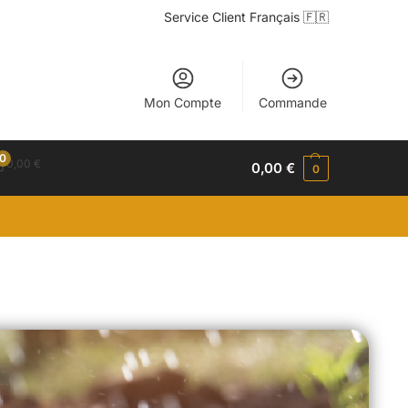
Service Client Français 🇫🇷
Mon Compte
Commande
0
0,00
€
0,00
€
0