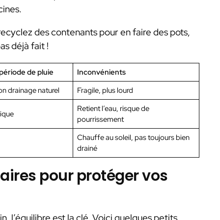
cines.
recyclez des contenants pour en faire des pots,
s déjà fait !
période de pluie
Inconvénients
on drainage naturel
Fragile, plus lourd
Retient l’eau, risque de
ique
pourrissement
Chauffe au soleil, pas toujours bien
drainé
ires pour protéger vos
, l’équilibre est la clé. Voici quelques petits