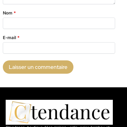
Nom
*
E-mail
*