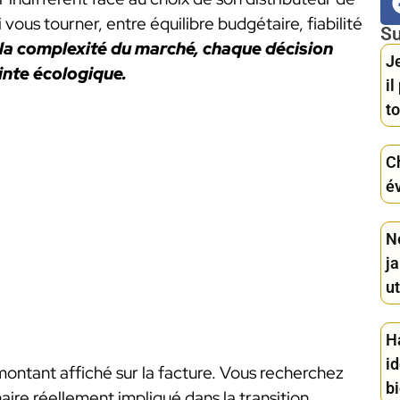
us tourner, entre équilibre budgétaire, fiabilité
Su
 la complexité du marché, chaque décision
Je
inte écologique.
i
to
C
év
Ne
ja
ut
H
id
ontant affiché sur la facture. Vous recherchez
bi
naire réellement impliqué dans la transition