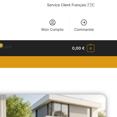
Service Client Français 🇫🇷
Mon Compte
Commande
0
0,00
€
0,00
€
0