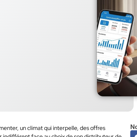
No
enter, un climat qui interpelle, des offres
 indifférent face au choix de son distributeur de