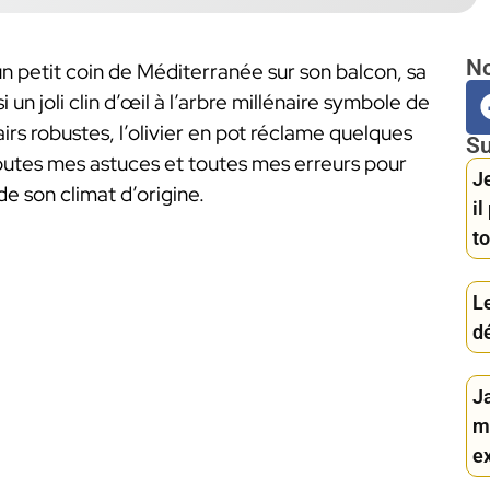
No
r un petit coin de Méditerranée sur son balcon, sa
un joli clin d’œil à l’arbre millénaire symbole de
airs robustes, l’olivier en pot réclame quelques
Su
toutes mes astuces et toutes mes erreurs pour
Je
de son climat d’origine.
i
to
Le
d
J
m
ex