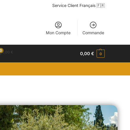
Service Client Français 🇫🇷
Mon Compte
Commande
0
0,00
€
0,00
€
0