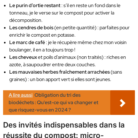
Le purin d’ortie restant
: s’il en reste un fond dans le
tonneau, je le verse sur le compost pour activer la
décomposition.
Les cendres de bois
(en petite quantité) : parfaites pour
enrichir le compost en potasse.
Le marc de café
: je le récupère même chez mon voisin
boulanger, il en a toujours trop !
Les cheveux
et poils d’animaux (non traités) : riches en
azote, à saupoudrer entre deux couches.
Les mauvaises herbes fraîchement arrachées
(sans
graines) : un bon apport vert si elles sont jeunes.
A lire aussi
Obligation du tri des
biodéchets : Qu'est-ce qui va changer et
que risquez-vous en 2024 ?
Des invités indispensables dans la
réussite du compost: micro-