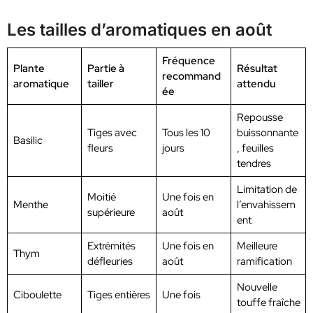
Les tailles d’aromatiques en août
Fréquence
Plante
Partie à
Résultat
recommand
aromatique
tailler
attendu
ée
Repousse
Tiges avec
Tous les 10
buissonnante
Basilic
fleurs
jours
, feuilles
tendres
Limitation de
Moitié
Une fois en
Menthe
l’envahissem
supérieure
août
ent
Extrémités
Une fois en
Meilleure
Thym
défleuries
août
ramification
Nouvelle
Ciboulette
Tiges entières
Une fois
touffe fraîche